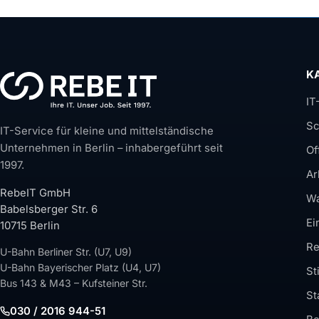
K
IT
Sc
IT-Service für kleine und mittelständische
Unternehmen in Berlin – inhabergeführt seit
Of
1997.
Ar
RebeIT GmbH
Wa
Babelsberger Str. 6
Ei
10715 Berlin
Re
U-Bahn Berliner Str. (U7, U9)
U-Bahn Bayerischer Platz (U4, U7)
St
Bus 143 & M43 – Kufsteiner Str.
St
030 / 2016 944-51