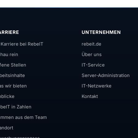
ARRIERE
UNTERNEHMEN
-Karriere bei RebeIT
rebeit.de
hau rein
Über uns
fene Stellen
IT-Service
beitsinhalte
Server-Administration
s wir bieten
IT-Netzwerke
nblicke
Kontakt
beIT in Zahlen
immen aus dem Team
andort