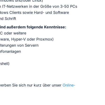
Windows und/oder Linux)
on IT-Netzwerken in der Größe von 3-50 PCs
ndows Clients sowie Hard- und Software
d Schrift
 sind außerdem folgende Kenntnisse:
IC oder weitere
VMware, Hyper-V oder Proxmox)
iterungen von Servern
efonanlagen
shell)
erben Sie sich nur kurz über unser
Online-