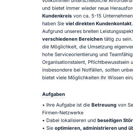
vollkommen unterschiedliche Anforderun
und bietet immer wieder neue Herausfo
Kundenkreis
von ca. 5-15 Unternehmen 
haben Sie
viel direkten Kundenkontakt
.
Aufgrund unseres breiten Leistungsspek
verschiedenen Bereichen
tätig zu sein
die Möglichkeit, die Umsetzung eigenver
hohe Serviceorientierung und Teamfähigke
Organisationstalent, Pflichtbewusstsein 
insbesondere bei Notfällen, sollten unbe
bietet viele Möglichkeiten Ihr Wissen e
Aufgaben
• Ihre Aufgabe ist die
Betreuung
von Ser
Firmen-Netzwerke
• Dabei lokalisieren und
beseitigen Stö
• Sie
optimieren, administrieren und 